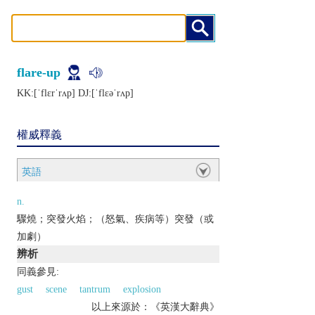
flare-up
KK:[ˈflɛrˈrʌp] DJ:[ˈflɛǝˈrʌp]
權威釋義
英語
n.
驟燒；突發火焰；（怒氣、疾病等）突發（或
加劇）
辨析
同義參見:
gust
scene
tantrum
explosion
以上來源於：《英漢大辭典》