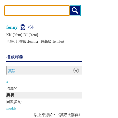
fenny
KK:[ˈfɛnɪ] DJ:[ˈfеni]
形變: 比較級:
fennier
最高級:
fenniest
權威釋義
英語
a.
沼澤的
辨析
同義參見:
muddy
以上來源於：《英漢大辭典》