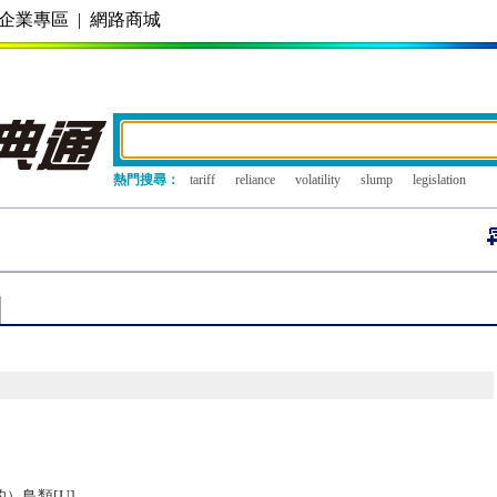
企業專區
|
網路商城
熱門搜尋：
tariff
reliance
volatility
slump
legislation
）鳥類[U]