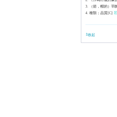
（箭，帽的）羽飾
種類；品質[C]
收起