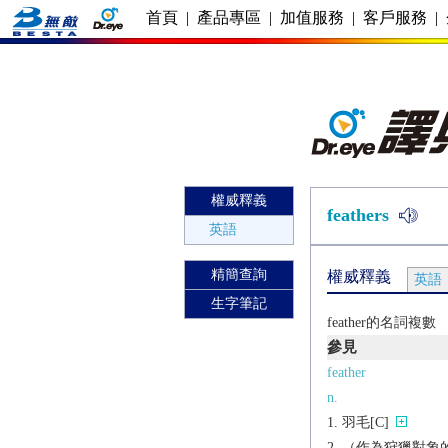
首頁
|
產品專區
|
加值服務
|
客戶服務
|
權威釋義
feathers
英語
精簡查詢
權威釋義
英語
生字筆記
feather的名詞複數
參見
feather
n.
羽毛[C]
（作為狩獵對象的