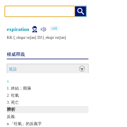
expiration
KK:[ˌɛkspǝˈrеʃǝn] DJ:[ˌеkspiˈrеiʃǝn]
權威釋義
英語
n.
終結；期滿
吐氣
死亡
辨析
反義:
n.「吐氣」的反義字