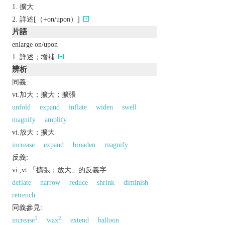
擴大
詳述[（+on/upon）]
片語
enlarge on/upon
詳述；增補
辨析
同義:
vt.加大；擴大；擴張
unfold
expand
inflate
widen
swell
magnify
amplify
vi.放大；擴大
increase
expand
broaden
magnify
反義:
vi.,vt.「擴張；放大」的反義字
deflate
narrow
reduce
shrink
diminish
retrench
同義參見:
1
2
increase
wax
extend
balloon