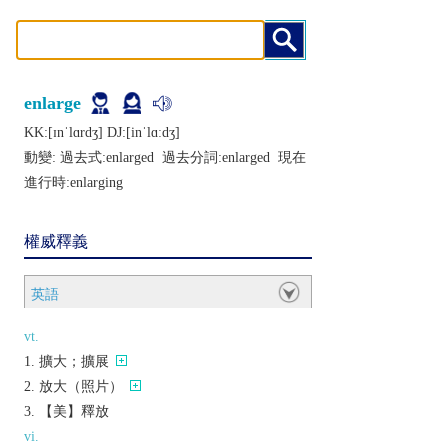
enlarge
KK:[ɪnˈlɑrdʒ] DJ:[inˈlɑːdʒ]
動變: 過去式:
enlarged
過去分詞:
enlarged
現在
進行時:
enlarging
權威釋義
英語
vt.
擴大；擴展
放大（照片）
【美】釋放
vi.