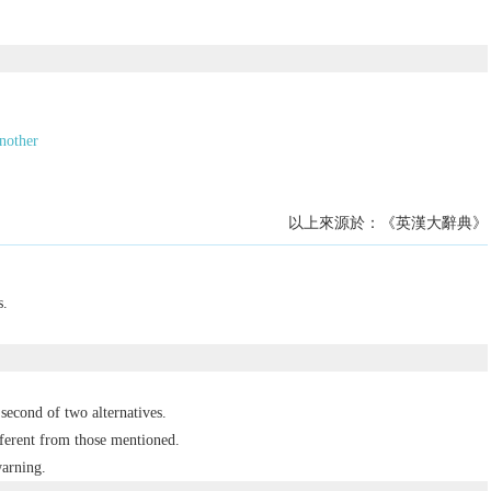
nother
以上來源於：《英漢大辭典》
s.
 second of two alternatives.
fferent from those mentioned.
warning.