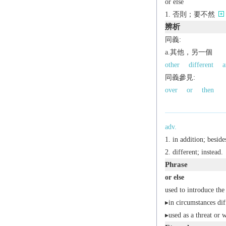
or else
否則；要不然
辨析
同義:
a.其他，另一個
other
different
a
同義參見:
over
or
then
adv.
in addition; beside
different; instead.
Phrase
or else
used to introduce the
▸in circumstances di
▸used as a threat or 