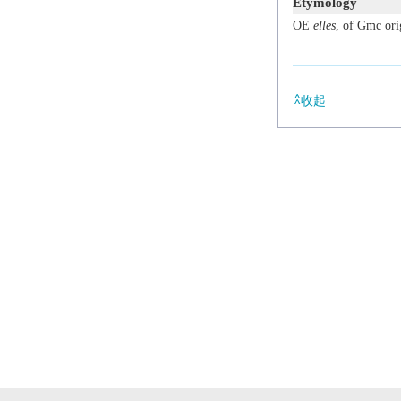
Etymology
OE
elles
, of Gmc ori
收起