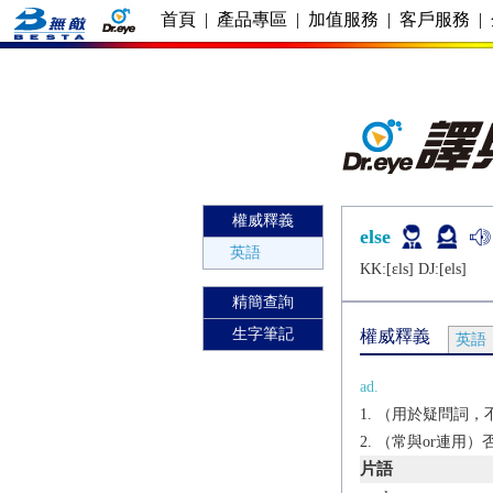
首頁
|
產品專區
|
加值服務
|
客戶服務
|
權威釋義
else
英語
KK:[ɛls] DJ:[еls]
精簡查詢
生字筆記
權威釋義
英語
ad.
（用於疑問詞，
（常與or連用）
片語