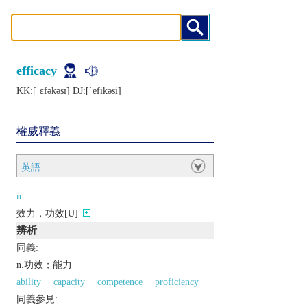
efficacy
KK:[ˈɛfǝkǝsɪ] DJ:[ˈеfikǝsi]
權威釋義
英語
n.
效力，功效[U]
辨析
同義:
n.功效；能力
ability
capacity
competence
proficiency
同義參見: