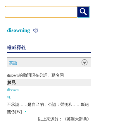
disowning
權威釋義
英語
disown的動詞現在分詞、動名詞
參見
disown
vt.
不承認……是自己的；否認；聲明和……斷絕
關係[W]
以上來源於：《英漢大辭典》