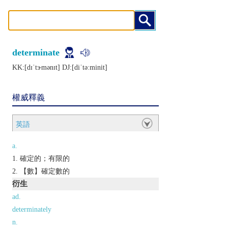
determinate
KK:[dɪˈtɝmǝnɪt] DJ:[diˈtǝːminit]
權威釋義
英語
a.
確定的；有限的
【數】確定數的
衍生
ad.
determinately
n.