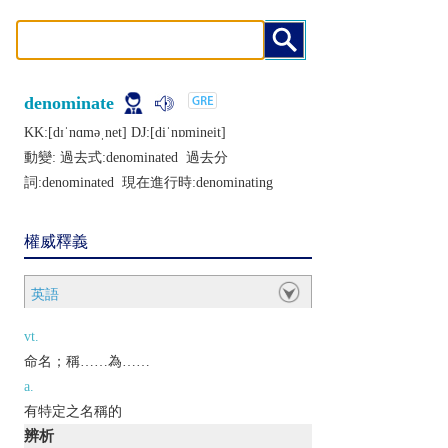
denominate
KK:[dɪˈnɑmǝˌnеt] DJ:[diˈnɒminеit]
動變: 過去式:
denominated
過去分
詞:
denominated
現在進行時:
denominating
權威釋義
英語
vt.
命名；稱……為……
a.
有特定之名稱的
辨析