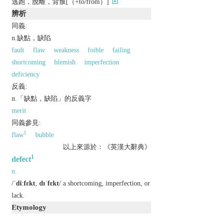
逃跑，脫離，背叛[（+to/from）]
辨析
同義:
n.缺點，缺陷
fault
flaw
weakness
foible
failing
shortcoming
blemish
imperfection
deficiency
反義:
n.「缺點，缺陷」的反義字
merit
同義參見:
1
flaw
bubble
以上來源於：《英漢大辭典》
1
defect
n.
/
ˈdiːfɛkt
,
dɪˈfɛkt
/ a shortcoming, imperfection, or
lack.
Etymology