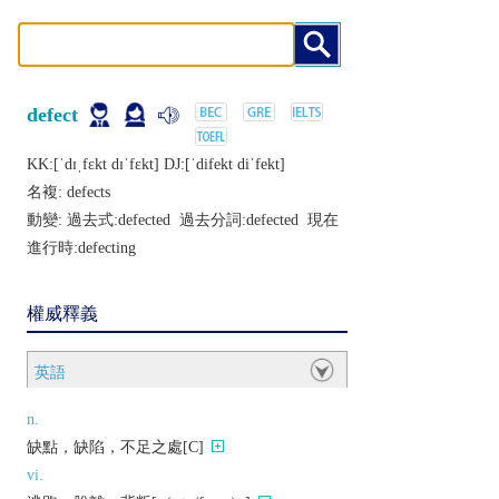
defect
KK:[ˈdɪˌfɛkt dɪˈfɛkt] DJ:[ˈdifеkt diˈfеkt]
名複:
defects
動變: 過去式:
defected
過去分詞:
defected
現在
進行時:
defecting
權威釋義
英語
n.
缺點，缺陷，不足之處[C]
vi.