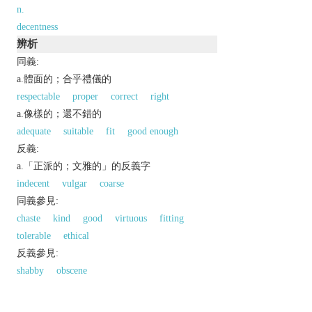
n.
decentness
辨析
同義:
a.體面的；合乎禮儀的
respectable
proper
correct
right
a.像樣的；還不錯的
adequate
suitable
fit
good enough
反義:
a.「正派的；文雅的」的反義字
indecent
vulgar
coarse
同義參見:
chaste
kind
good
virtuous
fitting
tolerable
ethical
反義參見:
shabby
obscene
以上來源於：《英漢大辭典》
adj.