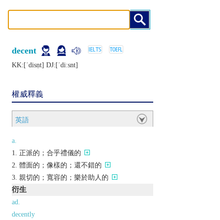
decent
KK:[ˈdisṇt] DJ:[ˈdiːsnt]
權威釋義
英語
a.
正派的；合乎禮儀的
體面的；像樣的；還不錯的
親切的；寬容的；樂於助人的
衍生
ad.
decently