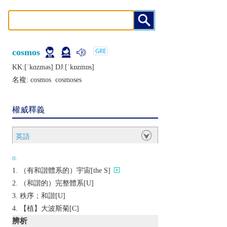
cosmos
KK:[ˈkɑzmǝs] DJ:[ˈkɒzmɒs]
名複:
cosmos
cosmoses
權威釋義
英語
n.
（有和諧體系的）宇宙[the S]
（和諧的）完整體系[U]
秩序；和諧[U]
【植】大波斯菊[C]
辨析