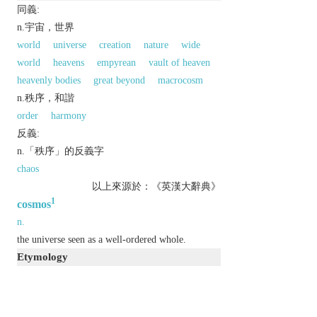
同義:
n.宇宙，世界
world
universe
creation
nature
wide
world
heavens
empyrean
vault of heaven
heavenly bodies
great beyond
macrocosm
n.秩序，和諧
order
harmony
反義:
n.「秩序」的反義字
chaos
以上來源於：《英漢大辭典》
1
cosmos
n.
the universe seen as a well-ordered whole.
Etymology
ME: from Gk
kosmos
‘order or world’.
2
cosmos
n.