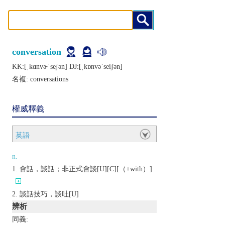
conversation
KK:[ˌkɑnvɚˈsеʃǝn] DJ:[ˌkɒnvǝˈsеiʃǝn]
名複:
conversations
權威釋義
英語
n.
會話，談話；非正式會談[U][C][（+with）]
談話技巧，談吐[U]
辨析
同義: