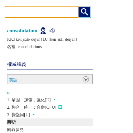
consolidation
KK:[kǝnˌsɑlǝˈdеʃǝn] DJ:[kǝnˌsɒliˈdеiʃǝn]
名複:
consolidations
權威釋義
英語
n.
鞏固，加強，強化[U]
聯合，統一；合併[C][U]
變堅固[U]
辨析
同義參見: