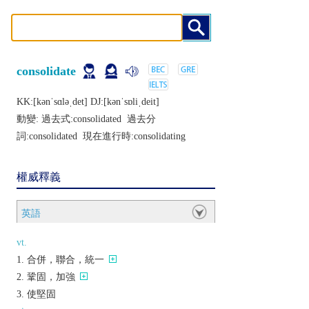
consolidate
KK:[kǝnˈsɑlǝˌdеt] DJ:[kǝnˈsɒliˌdеit]
動變: 過去式:
consolidated
過去分
詞:
consolidated
現在進行時:
consolidating
權威釋義
英語
vt.
合併，聯合，統一
鞏固，加強
使堅固