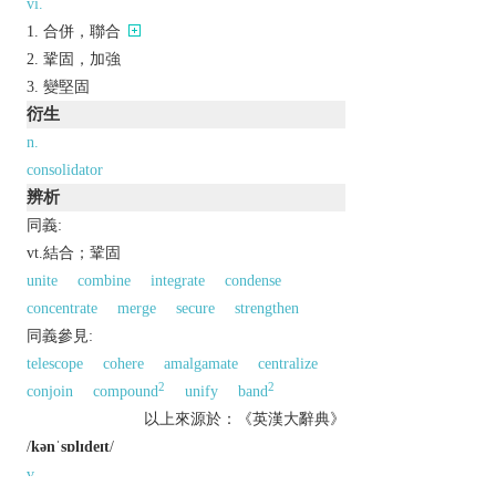
vi.
合併，聯合
鞏固，加強
變堅固
衍生
n.
consolidator
辨析
同義:
vt.結合；鞏固
unite
combine
integrate
condense
concentrate
merge
secure
strengthen
同義參見:
telescope
cohere
amalgamate
centralize
2
2
conjoin
compound
unify
band
以上來源於：《英漢大辭典》
/
kənˈsɒlɪdeɪt
/
v.