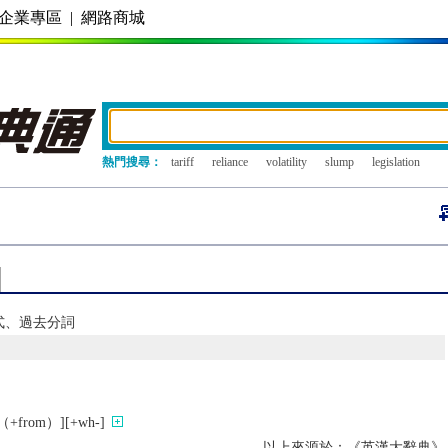
企業專區
|
網路商城
熱門搜尋：
tariff
reliance
volatility
slump
legislation
去式、過去分詞
rom）][+wh-]
以上來源於：《英漢大辭典》