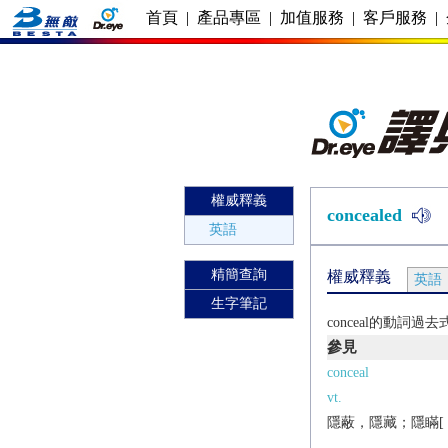
首頁
|
產品專區
|
加值服務
|
客戶服務
|
權威釋義
concealed
英語
精簡查詢
權威釋義
英語
生字筆記
conceal的動詞過
參見
conceal
vt.
隱蔽，隱藏；隱瞞[（+f