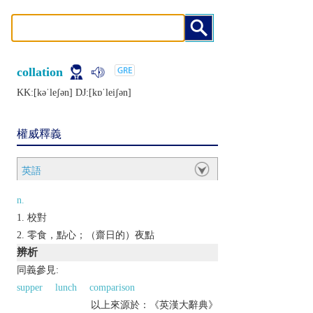
collation
KK:[kǝˈlеʃǝn] DJ:[kɒˈlеiʃǝn]
權威釋義
英語
n.
校對
零食，點心；（齋日的）夜點
辨析
同義參見:
supper
lunch
comparison
以上來源於：《英漢大辭典》