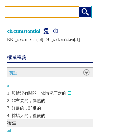
circumstantial
KK:[ˌsɝkǝmˈstænʃǝl] DJ:[ˌsǝːkǝmˈstænʃǝl]
權威釋義
英語
a.
與情況有關的；依情況而定的
非主要的；偶然的
詳盡的，詳細的
排場大的；禮儀的
衍生
ad.