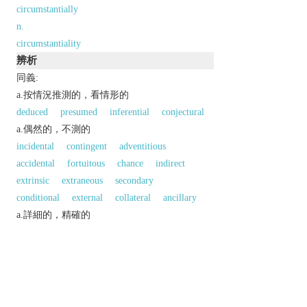
circumstantially
n.
circumstantiality
辨析
同義:
a.按情況推測的，看情形的
deduced
presumed
inferential
conjectural
a.偶然的，不測的
incidental
contingent
adventitious
accidental
fortuitous
chance
indirect
extrinsic
extraneous
secondary
conditional
external
collateral
ancillary
a.詳細的，精確的
particular
detailed
precise
exact
accurate
exhaustive
以上來源於：《英漢大辭典》
adj.
(of evidence or a legal case) pointing indirectly