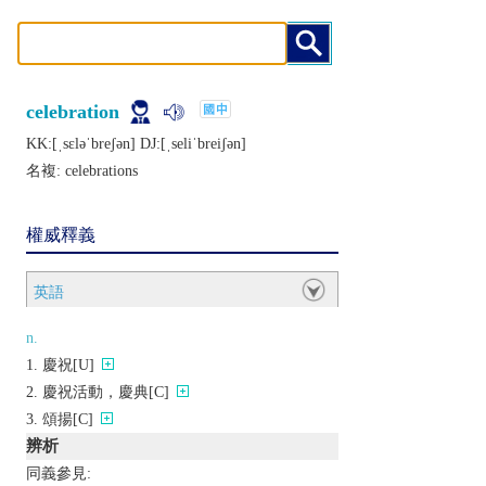
celebration
KK:[ˌsɛlǝˈbrеʃǝn] DJ:[ˌsеliˈbrеiʃǝn]
名複:
celebrations
權威釋義
英語
n.
慶祝[U]
慶祝活動，慶典[C]
頌揚[C]
辨析
同義參見: