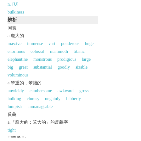
n. [U]
bulkiness
辨析
同義:
a.龐大的
massive
immense
vast
ponderous
huge
enormous
colossal
mammoth
titanic
elephantine
monstrous
prodigious
large
big
great
substantial
goodly
sizable
voluminous
a.笨重的，笨拙的
unwieldy
cumbersome
awkward
gross
hulking
clumsy
ungainly
lubberly
lumpish
unmanageable
反義:
a.「龐大的；笨大的」的反義字
tight
同義參見: