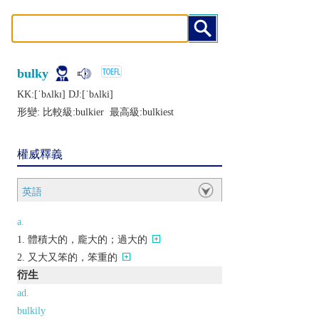
bulky
KK:[ˈbʌlkɪ] DJ:[ˈbʌlki]
形變: 比較級:
bulkier
最高級:
bulkiest
權威釋義
英語
a.
體積大的，龐大的；過大的
又大又笨的，笨重的
衍生
ad.
bulkily