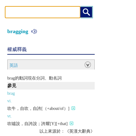
bragging
權威釋義
英語
brag的動詞現在分詞、動名詞
參見
brag
vi.
吹牛，自吹，自誇[（+about/of）]
vt.
吹噓說，自誇說；誇耀[Y][+that]
以上來源於：《英漢大辭典》