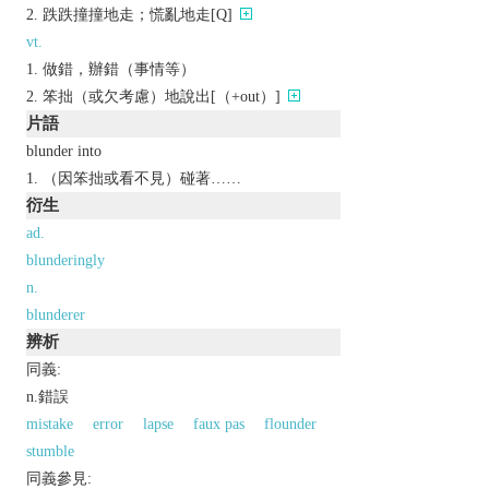
跌跌撞撞地走；慌亂地走[Q]
vt.
做錯，辦錯（事情等）
笨拙（或欠考慮）地說出[（+out）]
片語
blunder into
（因笨拙或看不見）碰著……
衍生
ad.
blunderingly
n.
blunderer
辨析
同義:
n.錯誤
mistake
error
lapse
faux pas
flounder
stumble
同義參見: