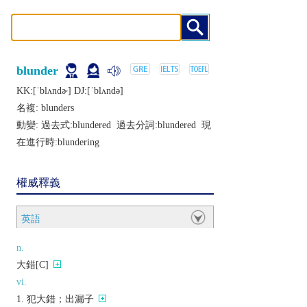
blunder
KK:[ˈblʌndɚ] DJ:[ˈblʌndǝ]
名複:
blunders
動變: 過去式:
blundered
過去分詞:
blundered
現
在進行時:
blundering
權威釋義
英語
n.
大錯[C]
vi.
犯大錯；出漏子