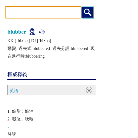
blubber
KK:[ˈblʌbɚ] DJ:[ˈblʌbǝ]
動變: 過去式:
blubbered
過去分詞:
blubbered
現
在進行時:
blubbering
權威釋義
英語
n.
鯨脂；鯨油
啜泣，哽咽
vt.
哭訴