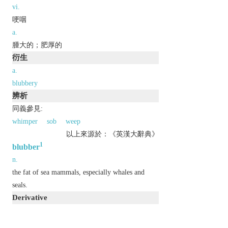
vi.
哽咽
a.
腫大的；肥厚的
衍生
a.
blubbery
辨析
同義參見:
whimper
sob
weep
以上來源於：《英漢大辭典》
1
blubber
n.
the fat of sea mammals, especially whales and
seals.
Derivative
blubbery
adj.
Etymology