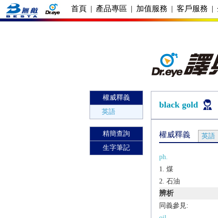
首頁
|
產品專區
|
加值服務
|
客戶服務
|
權威釋義
black gold
英語
精簡查詢
權威釋義
英語
生字筆記
ph.
煤
石油
辨析
同義參見:
oil