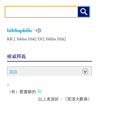
bibliophilic
KK:[ˈbɪblɪǝˌfɪlɪk] DJ:[ˈbibliǝˌfilik]
權威釋義
英語
a.
（有）愛書癖的
以上來源於：《英漢大辭典》