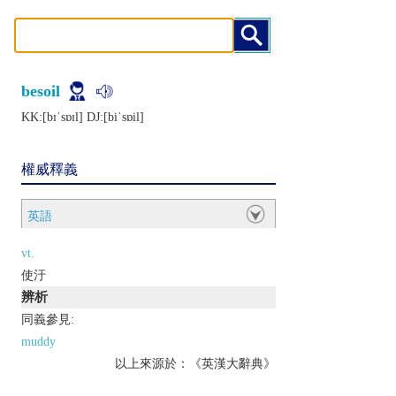
besoil
KK:[bɪˈsɒɪl] DJ:[biˈsɒil]
權威釋義
英語
vt.
使汙
辨析
同義參見:
muddy
以上來源於：《英漢大辭典》