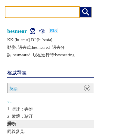
besmear
KK:[bɪˈsmɪr] DJ:[biˈsmiǝ]
動變: 過去式:
besmeared
過去分
詞:
besmeared
現在進行時:
besmearing
權威釋義
英語
vt.
塗抹；弄髒
敗壞；玷汙
辨析
同義參見: