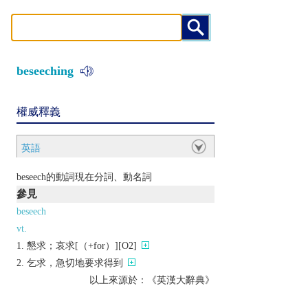
beseeching
權威釋義
英語
beseech的動詞現在分詞、動名詞
參見
beseech
vt.
懇求；哀求[（+for）][O2]
乞求，急切地要求得到
以上來源於：《英漢大辭典》