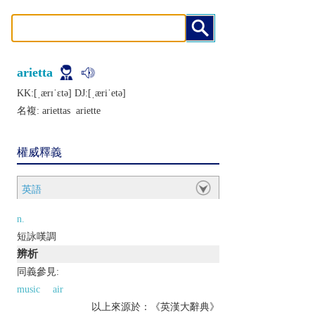
arietta
KK:[ˌærɪˈɛtǝ] DJ:[ˌæriˈеtǝ]
名複:
ariettas
ariette
權威釋義
英語
n.
短詠嘆調
辨析
同義參見:
music
air
以上來源於：《英漢大辭典》