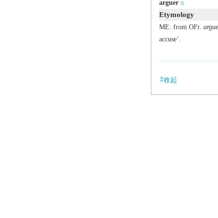
arguer
n.
Etymology
ME: from OFr.
argue
accuse’.
收起