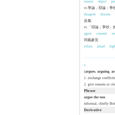
reason
object
pe
vi.爭論，辯論；爭
disagree
discuss
反義:
vi.「辯論；爭吵」
agree
consent
re
同義參見:
refute
plead
figh
v.
(
argues
,
arguing
,
ar
exchange conflicti
give reasons or cit
Phrase
argue the toss
informal,
chiefly Brit
Derivative