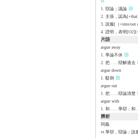
vt.
辯論；議論
主張，認為[+that
說服[（+into/out 
證明，表明[O2][+t
片語
argue away
爭論不休
把……辯解過去
argue down
駁倒
argue out
把……辯論清楚
argue with
和……爭辯；和
辨析
同義:
vt.爭辯，辯論；說