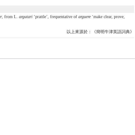
r
, from L.
argutari
‘prattle’, frequentative of
arguere
‘make clear, prove,
以上來源於：《簡明牛津英語詞典》