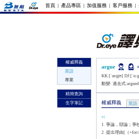
首頁
|
產品專區
|
加值服務
|
客戶服務
|
權威釋義
argue
英語
KK:[ˈɑrɡjʊ] DJ:[ˈɑːɡ
專業
動變: 過去式:
argued
精簡查詢
權威釋義
生字筆記
英語
vi.
爭論，辯論；爭吵[（+w
提出理由[（+for/ag