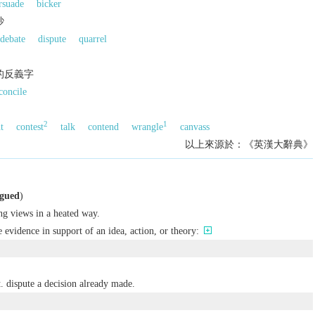
rsuade
bicker
吵
debate
dispute
quarrel
的反義字
concile
2
1
t
contest
talk
contend
wrangle
canvass
以上來源於：《英漢大辭典》
gued
)
ng views in a heated way.
e evidence in support of an idea, action, or theory:
.
dispute a decision already made.