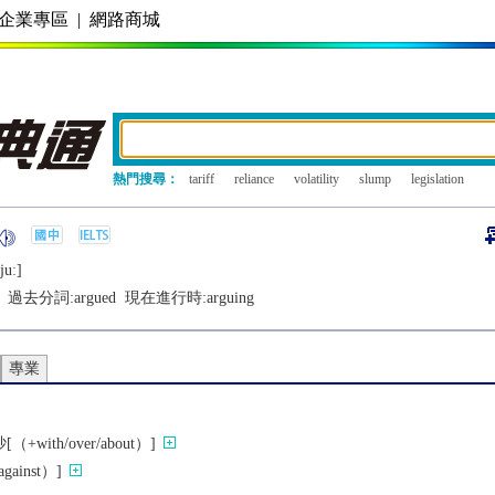
企業專區
|
網路商城
熱門搜尋：
tariff
reliance
volatility
slump
legislation
juː]
過去分詞:
argued
現在進行時:
arguing
專業
ith/over/about）]
ainst）]