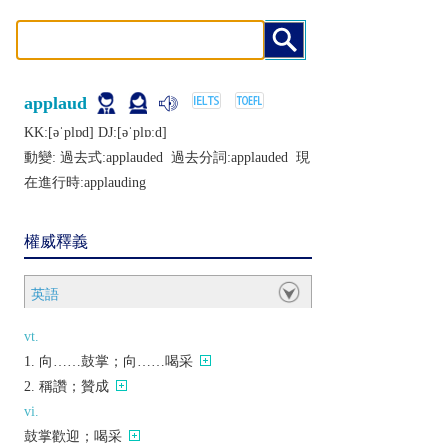
applaud
KK:[ǝˈplɒd] DJ:[ǝˈplɒːd]
動變: 過去式:
applauded
過去分詞:
applauded
現
在進行時:
applauding
權威釋義
英語
vt.
向……鼓掌；向……喝采
稱讚；贊成
vi.
鼓掌歡迎；喝采