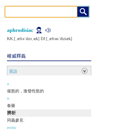
aphrodisiac
KK:[ˌæfrǝˈdɪzɪˌæk] DJ:[ˌæfrǝuˈdiziæk]
權威釋義
英語
a.
催慾的，激發性慾的
n.
春藥
辨析
同義參見:
erotic