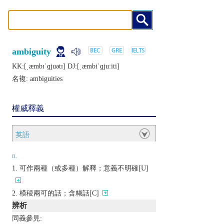
ambiguity
KK:[ˌæmbɪˈɡjuǝtɪ] DJ:[ˌæmbiˈɡjuːiti]
名複:
ambiguities
權威釋義
英語
n.
可作兩種（或多種）解釋；意義不明確[U]
模稜兩可的話；含糊話[C]
辨析
同義參見: