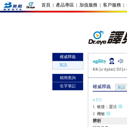
首頁
|
產品專區
|
加值服務
|
客戶服務
|
權威釋義
agility
英語
KK:[ǝˈdʒɪlǝtɪ] DJ:[ǝˈd
精簡查詢
生字筆記
權威釋義
英語
n.[U]
敏捷；靈活
機敏
辨析