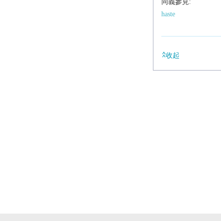
同義參見:
haste
收起