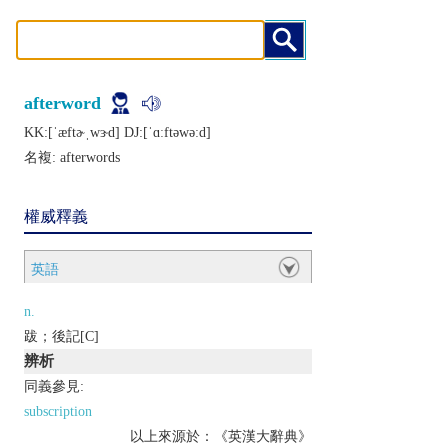
afterword
KK:[ˈæftɚˌwɝd] DJ:[ˈɑːftǝwǝːd]
名複:
afterwords
權威釋義
英語
n.
跋；後記[C]
辨析
同義參見:
subscription
以上來源於：《英漢大辭典》