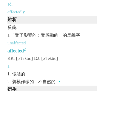
ad.
affectedly
辨析
反義:
a.「受了影響的；受感動的」的反義字
unaffected
2
affected
KK:
[ǝˈfɛktɪd]
DJ:
[ǝˈfеktid]
a.
假裝的
裝模作樣的；不自然的
衍生
ad.
affectedly
以上來源於：《英漢大辭典》
adj.
artificial, pretentious, and designed to impress.
archaic
disposed or inclined in a specified way.