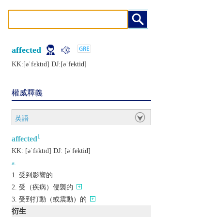
affected
KK:[ǝˈfɛktɪd] DJ:[ǝˈfеktid]
權威釋義
英語
1
affected
KK:
[ǝˈfɛktɪd]
DJ:
[ǝˈfеktid]
a.
受到影響的
受（疾病）侵襲的
受到打動（或震動）的
衍生