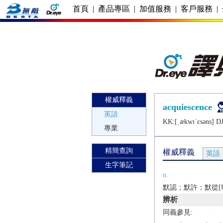
首頁
|
產品專區
|
加值服務
|
客戶服務
|
權威釋義
acquiescence
英語
KK:[ˌækwɪˈɛsǝns] DJ
專業
精簡查詢
權威釋義
英語
生字筆記
n.
默認；默許；默從[U][
辨析
同義參見: