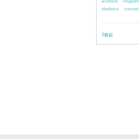
accession
resignati
obedience
concess
收起