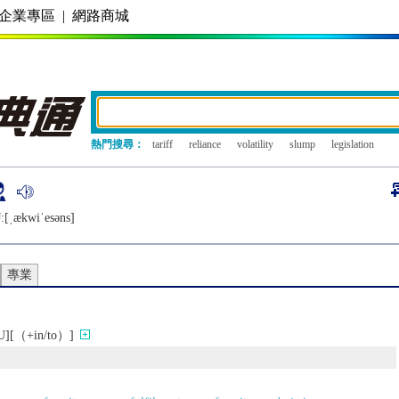
企業專區
|
網路商城
熱門搜尋：
tariff
reliance
volatility
slump
legislation
:[ˌækwiˈеsǝns]
專業
（+in/to）]