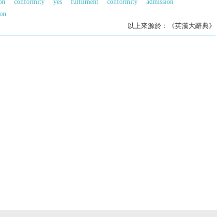
on
conformity
yes
fulfilment
conformity
admission
ion
以上來源於：《英漢大辭典》