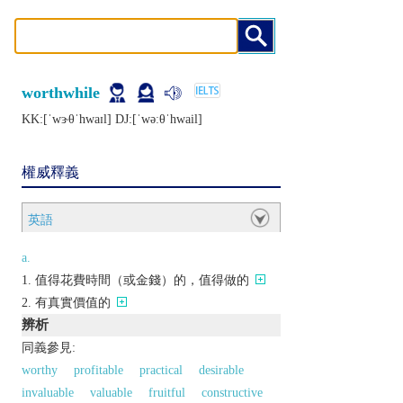
worthwhile
KK:[ˈwɝθˈhwaɪl] DJ:[ˈwǝːθˈhwail]
權威釋義
英語
a.
值得花費時間（或金錢）的，值得做的
有真實價值的
辨析
同義參見:
worthy
profitable
practical
desirable
invaluable
valuable
fruitful
constructive