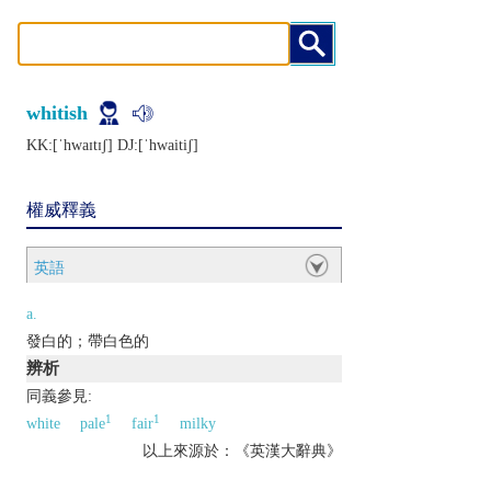
whitish
KK:[ˈhwaɪtɪʃ] DJ:[ˈhwaitiʃ]
權威釋義
英語
a.
發白的；帶白色的
辨析
同義參見:
1
1
white
pale
fair
milky
以上來源於：《英漢大辭典》