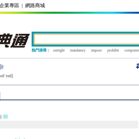
企業專區
|
網路商城
熱門搜尋：
outright
mandatory
impose
prohibit
componen
еlˈrеd]
的