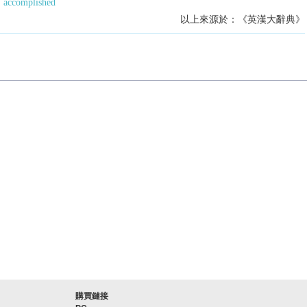
accomplished
以上來源於：《英漢大辭典》
購買鏈接