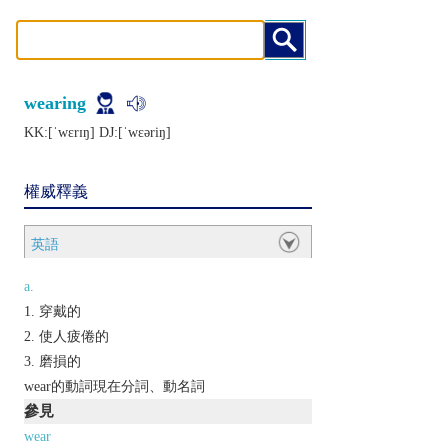
wearing
KK:[ˈwɛrɪŋ] DJ:[ˈwɛǝriŋ]
權威釋義
英語
a.
穿戴的
使人疲倦的
磨損的
wear的動詞現在分詞、動名詞
參見
wear