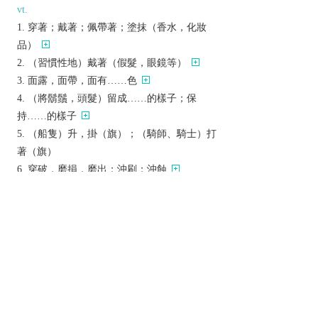
vt.
穿著；戴著；佩帶著；塗抹（香水，化妝
品）
（習慣性地）戴著（假髮，眼鏡等）
面露，面帶，面有……色
（將鬍鬚，頭髮）留成……的樣子；保
持……的樣子
（船隻）升，掛（旗）；（騎師、騎士）打
著（旗）
穿破，磨損，磨出；沖刷；沖蝕
使疲乏，使厭煩；使力竭
消磨（時間）
vi.
磨損；穿破；變舊；用壞
耐久；耐穿；耐磨[Q]
（時間）逐漸消逝[（+on/away）]
辨析
同義參見: