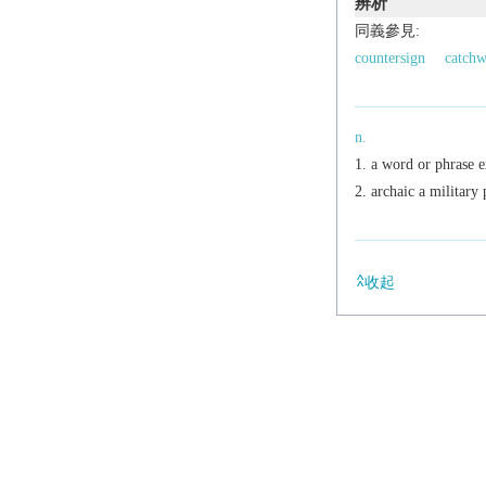
辨析
同義參見:
countersign
catch
n.
a word or phrase e
archaic
a military 
收起