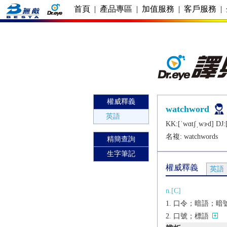
首頁
|
產品專區
|
加值服務
|
客戶服務
|
權威釋義
watchword
英語
KK:[ˈwɑtʃˌwɝd] DJ:
名複:
watchwords
精簡查詢
生字筆記
權威釋義
英語
n.[C]
口令；暗語；暗
口號；標語