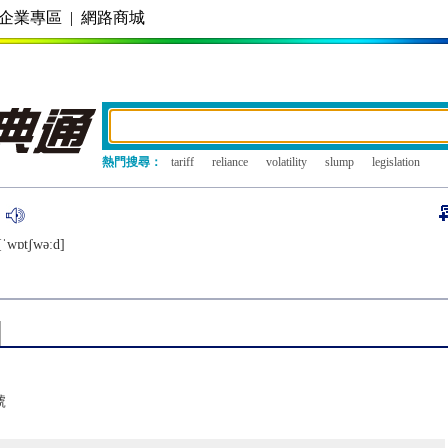
企業專區
|
網路商城
熱門搜尋：
tariff
reliance
volatility
slump
legislation
[ˈwɒtʃwǝːd]
號