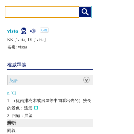
vista
KK:[ˈvɪstǝ] DJ:[ˈvistǝ]
名複:
vistas
權威釋義
英語
n.[C]
（從兩排樹木或房屋等中間看出去的）狹長
的景色；遠景
回顧；展望
辨析
同義: