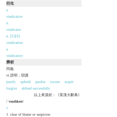
衍生
a.
vindicative
n.
vindicator
n. [U][S]
vindication
a.
vindicatory
辨析
同義:
vt.證明；辯護
justify
uphold
pardon
excuse
acquit
forgive
defend successfully
以上來源於：《英漢大辭典》
/
ˈvɪndɪkeɪt
/
v.
clear of blame or suspicion.