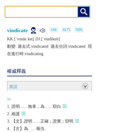
vindicate
KK:[ˈvɪndǝˌkеt] DJ:[ˈvindikеit]
動變: 過去式:
vindicated
過去分詞:
vindicated
現
在進行時:
vindicating
權威釋義
英語
vt.
證明……無辜，為……辯白
維護
【文】證明……正確；證實；辯明
【古】為……報仇