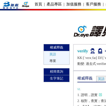
首頁
|
產品專區
|
加值服務
|
客戶服務
|
權威釋義
verify
英語
KK:[ˈvɛrǝˌfaɪ] DJ:[ˈv
專業
動變: 過去式:
verifie
精簡查詢
權威釋義
生字筆記
英語
vt.
證明，證實
核對，查實；查清[+t