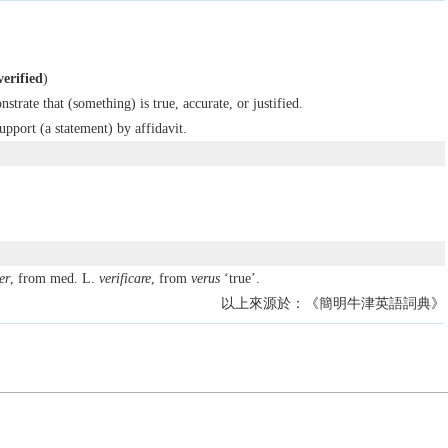
verified
)
trate that (something) is true, accurate, or justified.
upport (a statement) by affidavit.
er
, from med. L.
verificare
, from
verus
‘true’.
以上來源於：《簡明牛津英語詞典》