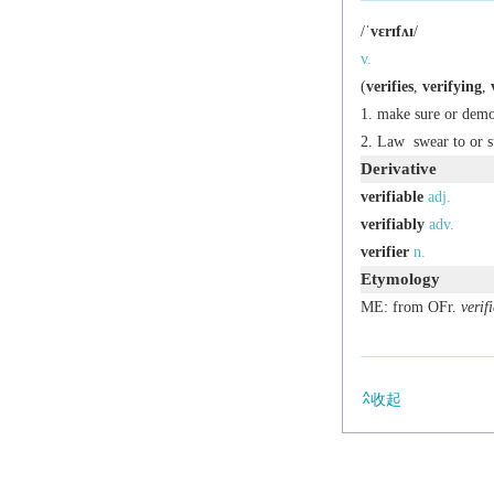
/
ˈvɛrɪfʌɪ
/
v.
(
verifies
,
verifying
,
make sure or demons
Law
swear to or s
Derivative
verifiable
adj.
verifiably
adv.
verifier
n.
Etymology
ME: from OFr.
verifi
收起