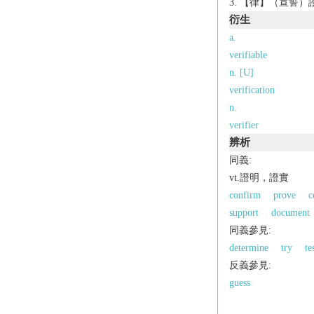
【律】（宣誓）
衍生
a.
verifiable
n. [U]
verification
n.
verifier
辨析
同義:
vt.證明，證實
confirm
prove
c
support
document
同義參見:
determine
try
te
反義參見:
guess