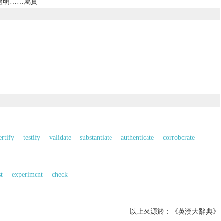
證明……屬實
ertify
testify
validate
substantiate
authenticate
corroborate
st
experiment
check
以上來源於：《英漢大辭典》