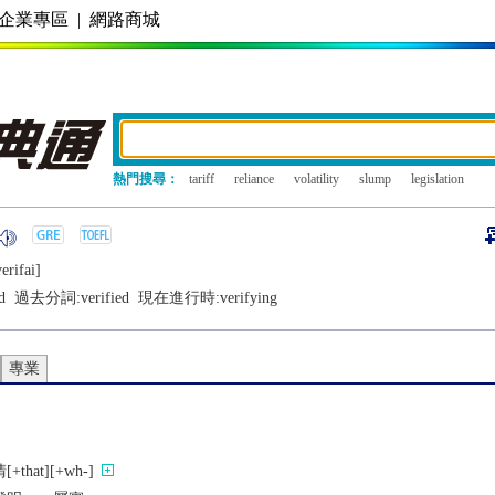
企業專區
|
網路商城
熱門搜尋：
tariff
reliance
volatility
slump
legislation
еrifai]
d
過去分詞:
verified
現在進行時:
verifying
專業
hat][+wh-]