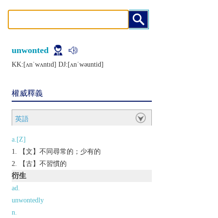
unwonted
KK:[ʌnˈwʌntɪd] DJ:[ʌnˈwǝuntid]
權威釋義
英語
a.[Z]
【文】不同尋常的；少有的
【古】不習慣的
衍生
ad.
unwontedly
n.