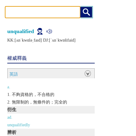
unqualified
KK:[ʌnˈkwɑlǝˌfaɪd] DJ:[ˈʌnˈkwɒlifaid]
權威釋義
英語
a.
不夠資格的，不合格的
無限制的，無條件的；完全的
衍生
ad.
unqualifiedly
辨析