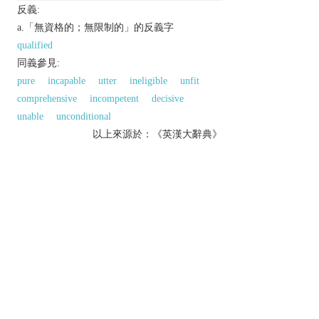
反義:
a.「無資格的；無限制的」的反義字
qualified
同義參見:
pure
incapable
utter
ineligible
unfit
comprehensive
incompetent
decisive
unable
unconditional
以上來源於：《英漢大辭典》
adj.
not having the necessary qualifications,
experience, or knowledge.
without reservation or limitation; total:
Derivative
unqualifiedly
adv.
以上來源於：《簡明牛津英語詞典》
專業