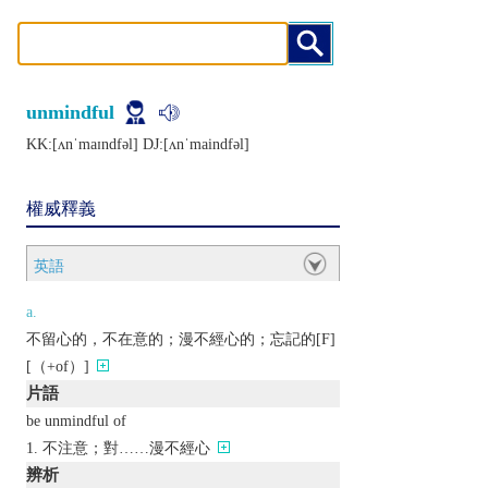
unmindful
KK:[ʌnˈmaɪndfǝl] DJ:[ʌnˈmaindfǝl]
權威釋義
英語
a.
不留心的，不在意的；漫不經心的；忘記的[F]
[（+of）]
片語
be unmindful of
不注意；對……漫不經心
辨析