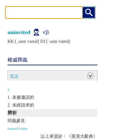
uninvited
KK:[ˌʌnɪnˈvaɪtɪd] DJ:[ˈʌninˈvaitid]
權威釋義
英語
a.
未被邀請的
未經請求的
辨析
同義參見:
unwelcome
以上來源於：《英漢大辭典》